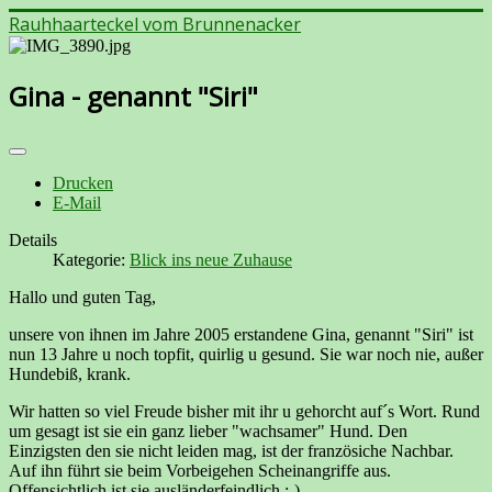
Rauhhaarteckel vom Brunnenacker
Gina - genannt "Siri"
Drucken
E-Mail
Details
Kategorie:
Blick ins neue Zuhause
Hallo und guten Tag,
unsere von ihnen im Jahre 2005 erstandene Gina, genannt "Siri" ist
nun 13 Jahre u noch topfit, quirlig u gesund. Sie war noch nie, außer
Hundebiß, krank.
Wir hatten so viel Freude bisher mit ihr u gehorcht auf´s Wort. Rund
um gesagt ist sie ein ganz lieber "wachsamer" Hund. Den
Einzigsten den sie nicht leiden mag, ist der französiche Nachbar.
Auf ihn führt sie beim Vorbeigehen Scheinangriffe aus.
Offensichtlich ist sie ausländerfeindlich :-).